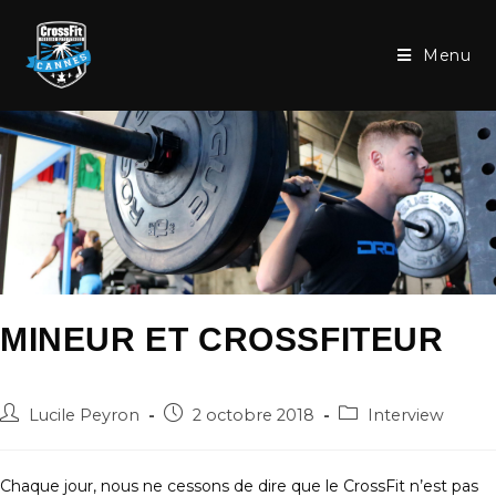
Skip
to
Menu
content
MINEUR ET CROSSFITEUR
Auteur/autrice
Post
Post
Lucile Peyron
2 octobre 2018
Interview
de
published:
category:
la
publication :
Chaque jour, nous ne cessons de dire que le CrossFit n’est pas